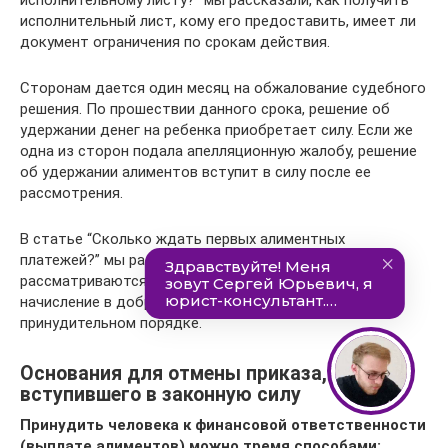
исполнительный лист, кому его предоставить, имеет ли
документ ограничения по срокам действия.
Сторонам дается один месяц на обжалование судебного
решения. По прошествии данного срока, решение об
удержании денег на ребенка приобретает силу. Если же
одна из сторон подала апелляционную жалобу, решение
об удержании алиментов вступит в силу после ее
рассмотрения.
В статье “Сколько ждать первых алиментных
платежей?” мы рассказали, в какие сроки
рассматриваются алиментные дела, как происходит
начисление в добровольном порядке и взыскание в
принудительном порядке.
Основания для отмены приказа,
вступившего в законную силу
Принудить человека к финансовой ответственности
(выплате алиментов) можно тремя способами: