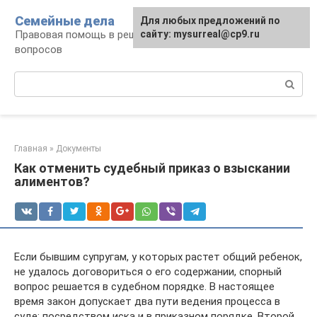
Перейти
Семейные дела
Для любых предложений по
к
Правовая помощь в решении семейных
сайту: mysurreal@cp9.ru
контенту
вопросов
Поиск:
Главная
»
Документы
Как отменить судебный приказ о взыскании
алиментов?
Если бывшим супругам, у которых растет общий ребенок,
не удалось договориться о его содержании, спорный
вопрос решается в судебном порядке. В настоящее
время закон допускает два пути ведения процесса в
суде: посредством иска и в приказном порядке. Второй