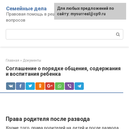
Перейти
Семейные дела
Для любых предложений по
к
Правовая помощь в решении семейных
сайту: mysurreal@cp9.ru
контенту
вопросов
Поиск:
Главная
»
Документы
Соглашение о порядке общения, содержания
и воспитания ребенка
Права родителя после развода
Кроме того, права родителей на детей и после развода