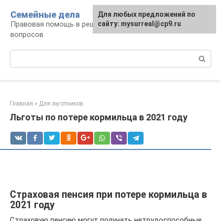
Перейти
Семейные дела
Для любых предложений по
к
Правовая помощь в решении семейных
сайту: mysurreal@cp9.ru
контенту
вопросов
Поиск:
Главная
»
Для льготников
Льготы по потере кормильца в 2021 году
Страховая пенсия при потере кормильца в
2021 году
Страховую пенсию могут получать нетрудоспособные