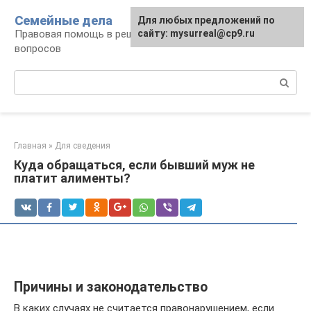
Перейти
Семейные дела
Для любых предложений по
к
Правовая помощь в решении семейных
сайту: mysurreal@cp9.ru
контенту
вопросов
Поиск:
Главная
»
Для сведения
Куда обращаться, если бывший муж не
платит алименты?
Причины и законодательство
В каких случаях не считается правонарушением, если