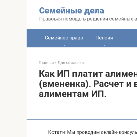
Перейти
Семейные дела
к
контенту
Правовая помощь в решении семейных 
Семейное право
Пенсии
Главная
»
Для сведения
Как ИП платит алиме
(вмененка). Расчет и
алиментам ИП.
Кстати: Мы проводим онлайн-консуль