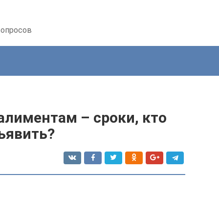
вопросов
алиментам – сроки, кто
ъявить?