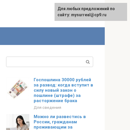
Для любых предложений по
сайту: mysurreal@cp9.ru
Поиск:
Госпошлина 30000 рублей
за развод: когда вступит в
силу новый закон о
пошлине (штрафе) за
расторжение брака
Для сведения
Можно ли развестись в
России, гражданам
проживающим за