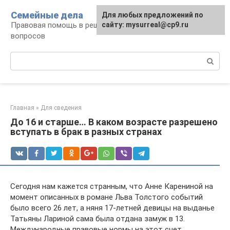
Перейти
Семейные дела
Для любых предложений по
к
Правовая помощь в решении семейных
сайту: mysurreal@cp9.ru
контенту
вопросов
Поиск:
Главная
»
Для сведения
До 16 и старше… В каком возрасте разрешено
вступать в брак в разных странах
Сегодня нам кажется странным, что Анне Карениной на
момент описанных в романе Льва Толстого событий
было всего 26 лет, а няня 17-летней девицы на выданье
Татьяны Лариной сама была отдана замуж в 13.
Международные правовые нормы на этот счет