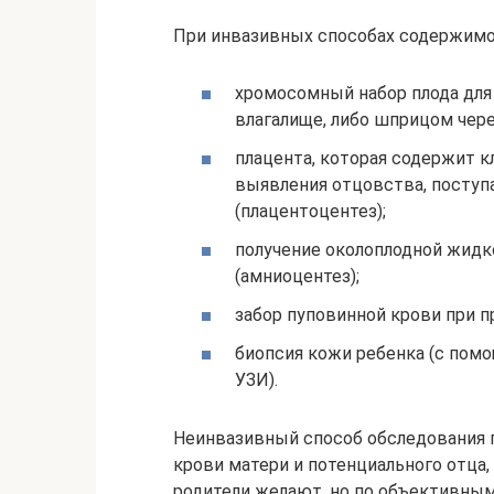
При инвазивных способах содержим
хромосомный набор плода для
влагалище, либо шприцом чере
плацента, которая содержит к
выявления отцовства, поступ
(плацентоцентез);
получение околоплодной жид
(амниоцентез);
забор пуповинной крови при п
биопсия кожи ребенка (с пом
УЗИ).
Неинвазивный способ обследования г
крови матери и потенциального отца,
родители желают, но по объективным