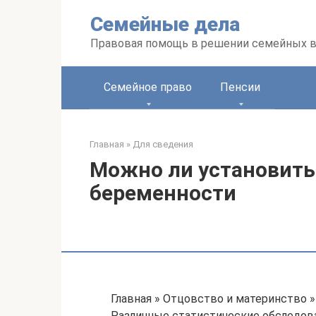
Перейти
Семейные дела
к
контенту
Правовая помощь в решении семейных 
Семейное право
Пенсии
Главная
»
Для сведения
Можно ли установить
беременности
Главная » Отцовство и материнство 
Различные статистические обследова