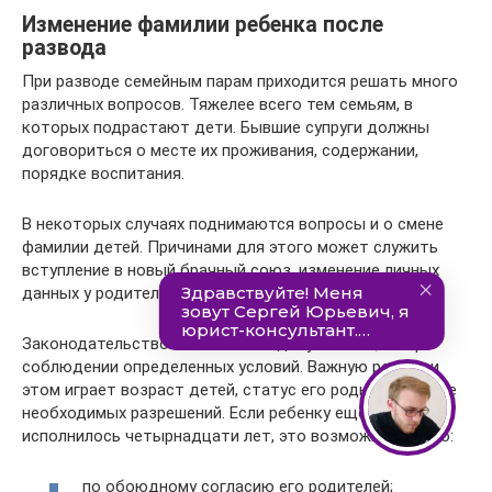
Изменение фамилии ребенка после
развода
При разводе семейным парам приходится решать много
различных вопросов. Тяжелее всего тем семьям, в
которых подрастают дети. Бывшие супруги должны
договориться о месте их проживания, содержании,
порядке воспитания.
В некоторых случаях поднимаются вопросы и о смене
фамилии детей. Причинами для этого может служить
вступление в новый брачный союз, изменение личных
данных у родителей.
Законодательством смена ФИО допускается, но при
соблюдении определенных условий. Важную роль при
этом играет возраст детей, статус его родных, наличие
необходимых разрешений. Если ребенку еще не
исполнилось четырнадцати лет, это возможно только:
по обоюдному согласию его родителей;