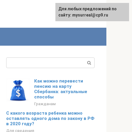
Для любых предложений по
сайту: mysurreal@cp9.ru
Поиск:
Как можно перевести
пенсию на карту
Сбербанка: актуальные
способы
Гражданам
С какого возраста ребенка можно
оставлять одного дома по закону в РФ
в 2020 году?
Для сведения