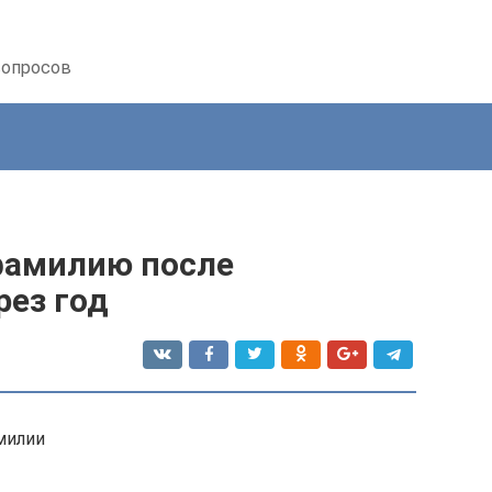
вопросов
фамилию после
рез год
милии