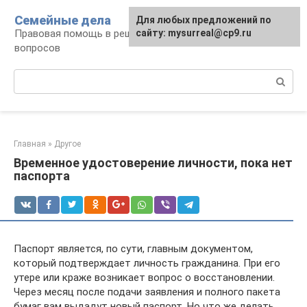
Перейти
Семейные дела
Для любых предложений по
к
Правовая помощь в решении семейных
сайту: mysurreal@cp9.ru
контенту
вопросов
Поиск:
Главная
»
Другое
Временное удостоверение личности, пока нет
паспорта
Паспорт является, по сути, главным документом,
который подтверждает личность гражданина. При его
утере или краже возникает вопрос о восстановлении.
Через месяц после подачи заявления и полного пакета
бумаг вам выдадут новый паспорт. Но что же делать,