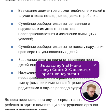
Взыскание алиментов с родителей/попечителей в
случае отказа последних содержать ребенка;
Судебные разбирательства, связанные с
нарушением имущественных прав
несовершеннолетних и изменении жилищных
условий;
Судебные разбирательства по поводу нарушения
прав сирот и усыновленных детей;
Заседания суда по причине нарушения прав
детей-инвалидов и детей с ОВЗ;
Нарушение неимущественных прав
несовершеннолетних (право на образование,
смену фамилии и имени, на общение с обеими
родителями в случае развода супругов и т.д.).
Во всех перечисленных случаях представительство
ребенка входит в компетенцию сотрудников органов