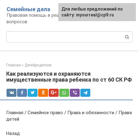
Перейти
Семейные дела
Для любых предложений по
к
Правовая помощь в решении семейных
сайту: mysurreal@cp9.ru
контенту
вопросов
Поиск:
Главная
»
Дети&родители
Как реализуются и охраняются
имущественные права ребенка по ст 60 СК РФ
Главная / Семейное право / Права и обязанности / Права
детей
Назад