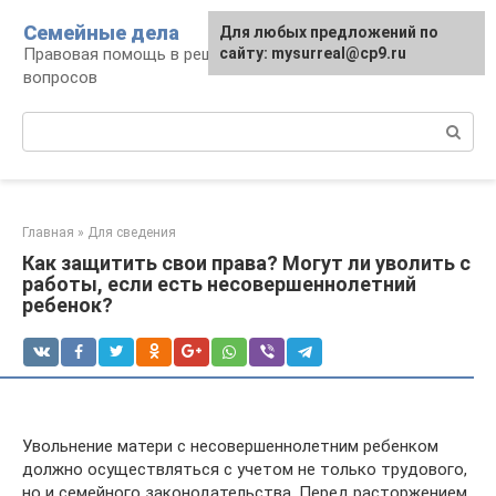
Перейти
Семейные дела
Для любых предложений по
к
Правовая помощь в решении семейных
сайту: mysurreal@cp9.ru
контенту
вопросов
Поиск:
Главная
»
Для сведения
Как защитить свои права? Могут ли уволить с
работы, если есть несовершеннолетний
ребенок?
Увольнение матери с несовершеннолетним ребенком
должно осуществляться с учетом не только трудового,
но и семейного законодательства. Перед расторжением