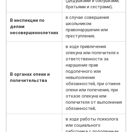
(дедушками и бабушками,
братьями и сестрами);
в случае совершения
В инспекции по
школьником
делам
правонарушения или
несовершеннолетних
преступления;
в ходе привлечения
опекуна или попечителя к
ответственности за
нарушение прав
подопечного или
В органах опеки и
невыполнение
попечительства
обязанностей, при отмене
опеки или попечения, при
отказе опекуна или
попечителя от выполнения
обязанностей;
в ходе работы психолога
или социального
работника с подопечным