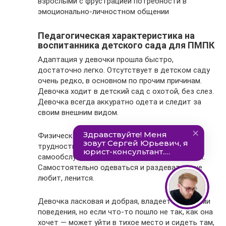
взрослыми с фрустрацией потребности в
эмоционально-личностном общении
Педагогическая характеристика на
воспитанника детского сада для ПМПК
Адаптация у девочки прошла быстро,
достаточно легко. Отсутствует в детском саду
очень редко, в основном по прочим причинам.
Девочка ходит в детский сад с охотой, без слез.
Девочка всегда аккуратно одета и следит за
своим внешним видом.
Физическое развитие: Девочка испытывает
трудности прыжках, в беге. Навыки
самообслуживания полностью сформированы.
Самостоятельно одеваться и раздеваться не
любит, ленится.
Девочка ласковая и добрая, владеет правилами
поведения, но если что-то пошло не так, как она
хочет — может уйти в тихое место и сидеть там,