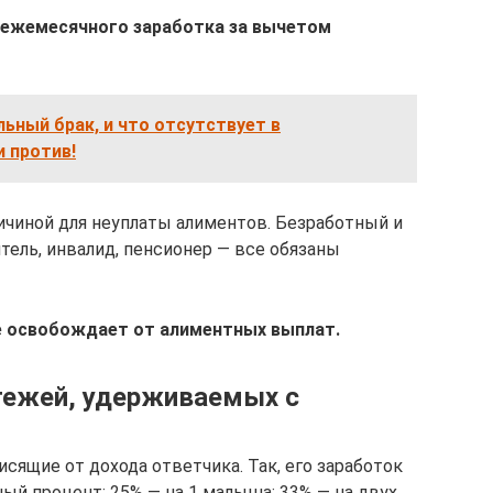
 ежемесячного заработка за вычетом
ьный брак, и что отсутствует в
и против!
ричиной для неуплаты алиментов. Безработный и
ель, инвалид, пенсионер — все обязаны
е освобождает от алиментных выплат.
тежей, удерживаемых с
сящие от дохода ответчика. Так, его заработок
й процент: 25% — на 1 малыша; 33% — на двух