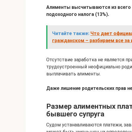
Алименты высчитываются из всего
подоходного налога (13%).
Читайте также:
Что дает официал
гражданском – разбираем все за 
Отсутствие заработка не является п
трудоустроенный неофициально родит
выплачивать алименты.
Даже лишение родительских прав н
Размер алиментных пла
бывшего супруга
Судом устанавливаются платежи, зави
может быть уменьшен на определенны