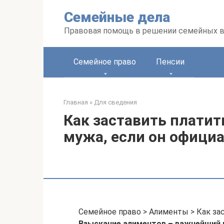
Перейти
Семейные дела
к
контенту
Правовая помощь в решении семейных 
Семейное право
Пенсии
Главная
»
Для сведения
Как заставить плати
мужа, если он официа
Семейное право > Алименты > Как за
Взыскание алиментов – важнейший 