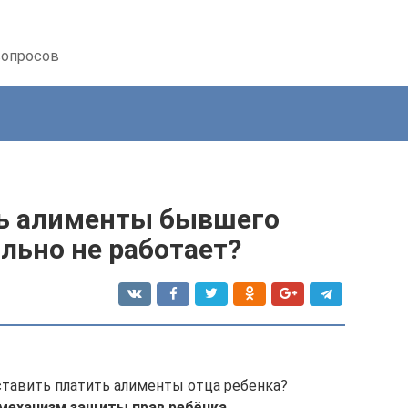
вопросов
ть алименты бывшего
льно не работает?
ставить платить алименты отца ребенка?
механизм защиты прав ребёнка
.