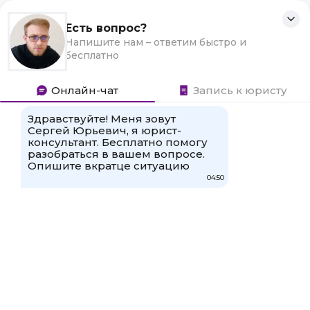
Перейти
Семейные дела
Для любых предложений по
к
Правовая помощь в решении семейных
сайту: mysurreal@cp9.ru
контенту
вопросов
Поиск:
Главная
»
Гражданам
Прибавка к пенсии по 1000 рублей в 2019-2024
годах
Что такое индексация и корректировка
пенсий?