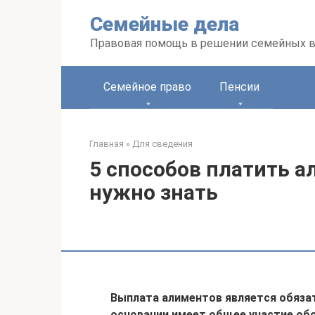
Перейти
Семейные дела
к
контенту
Правовая помощь в решении семейных 
Семейное право
Пенсии
Главная
»
Для сведения
5 способов платить а
нужно знать
Выплата алиментов является обязат
основании имеет общее участие обо