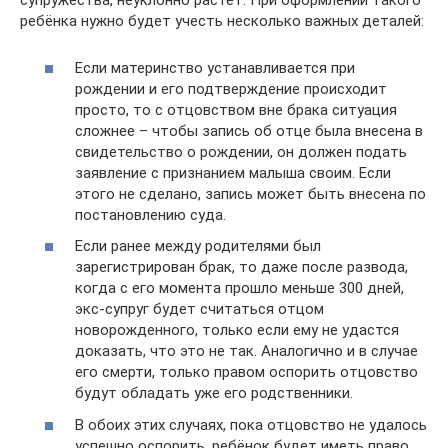
супружества, неуклонно растёт. При оформлении такого
ребёнка нужно будет учесть несколько важных деталей:
Если материнство устанавливается при
рождении и его подтверждение происходит
просто, то с отцовством вне брака ситуация
сложнее – чтобы запись об отце была внесена в
свидетельство о рождении, он должен подать
заявление с признанием малыша своим. Если
этого не сделано, запись может быть внесена по
постановлению суда.
Если ранее между родителями был
зарегистрирован брак, то даже после развода,
когда с его момента прошло меньше 300 дней,
экс-супруг будет считаться отцом
новорожденного, только если ему не удастся
доказать, что это не так. Аналогично и в случае
его смерти, только правом оспорить отцовство
будут обладать уже его родственники.
В обоих этих случаях, пока отцовство не удалось
успешно оспорить, ребёнок будет иметь право