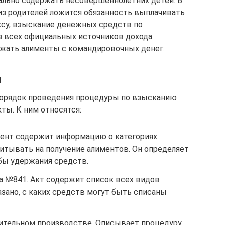
ально содержать несовершеннолетних детей. В
 из родителей ложится обязанность выплачивать
ксу, взыскание денежных средств по
з всех официальных источников дохода.
ржать алименты с командировочных денег.
ы
порядок проведения процедуры по взысканию
ы. К ним относятся:
ент содержит информацию о категориях
итывать на получение алиментов. Он определяет
бы удержания средств.
 №841. Акт содержит список всех видов
азано, с каких средств могут быть списаны
ительном производстве. Описывает процедуру