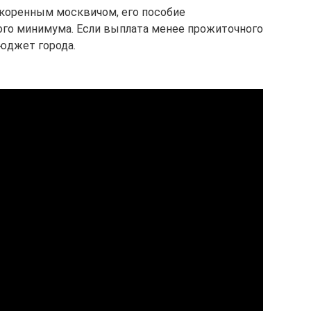
я коренным москвичом, его пособие
ого минимума. Если выплата менее прожиточного
юджет города.