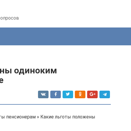
вопросов
ены одиноким
е
оты пенсионерам » Какие льготы положены