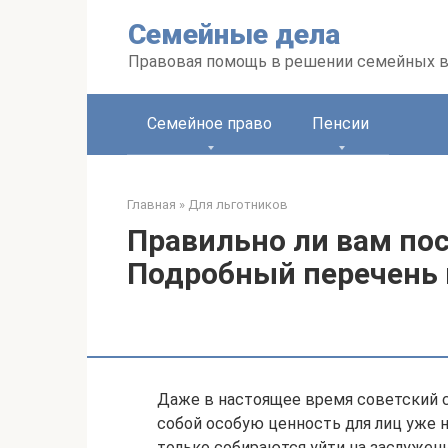
Перейти
Семейные дела
к
контенту
Правовая помощь в решении семейных 
Семейное право
Пенсии
Главная
»
Для льготников
Правильно ли вам по
Подробный перечень
Даже в настоящее время советский 
собой особую ценность для лиц уже н
только собираются уйти на заслужен