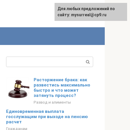
Для любых предложений по
сайту: mysurreal@cp9.ru
Поиск:
Расторжение брака: как
развестись максимально
быстро и что может
затянуть процесс?
Развод и алименты
Единовременная выплата
госслужащим при выходе на пенсию
расчет
Гражданам