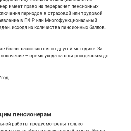
онер имеет право на перерасчет пенсионных
ключения периодов в страховой или трудовой
заявление в ПФР или Многофункциональный
ден, исходя из количества пенсионных баллов,
е баллы начисляются по другой методике. За
 Исключение – время ухода за новорожденным до
/год;
ющим пенсионерам
ывной работы предусмотрены только
удиться, выйдя на заслуженный отдых. Им не