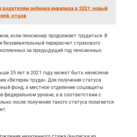
 родителям ребенка инвалида в 2021: новый
ерей, отцов
жна, если пенсионер продолжает трудиться. В
ся беззаявительный перерасчет страхового
акопленных за предыдущий год пенсионных
ьше 35 лет в 2021 году может быть начислена
я «Ветеран труда». Для получения статуса
нный фонд, а местное отделение соцзащиты
на федеральном уровне, а в соответствии с
ько после получения такого статуса полагается
ет.
рждения неучтенного стажа (выписки из