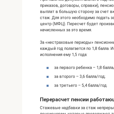
приказов, договоры, справки), пенси
выплат в большую сторону за счет в
стаж. Для этого необходимо подать 
центр (МФЦ). Пересчет будет произве
начисленных за это время.
За «нестраховые периоды» пенсионны
каждый год полагается по 1,8 балла.
исполнения ему 1,5 года:
за первого ребенка – 1,8 балла
за второго – 3,6 балла/год;
за третьего – 5,4 балла/год.
Перерасчет пенсии работа
Стажевые надбавки за стаж непрер
пенсионерам, которые продолжают тр