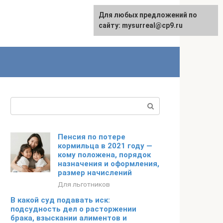
Для любых предложений по
сайту: mysurreal@cp9.ru
Поиск:
Пенсия по потере
кормильца в 2021 году —
кому положена, порядок
назначения и оформления,
размер начислений
Для льготников
В какой суд подавать иск:
подсудность дел о расторжении
брака, взыскании алиментов и