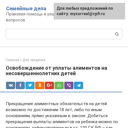
Перейти
Семейные дела
Для любых предложений по
к
Правовая помощь в решении семейных
сайту: mysurreal@cp9.ru
контенту
вопросов
Поиск:
Главная
»
Для сведения
Освобождение от уплаты алиментов на
несовершеннолетних детей
Прекращение алиментных обязательств на детей
возможно по достижении 18 лет, либо по иным
основаниям, прямо указанным в законе. Добиться
прекращения выплаты алиментов на ребенка можно по
основаниям, зафиксированным в ст. 120 СК РФ – как