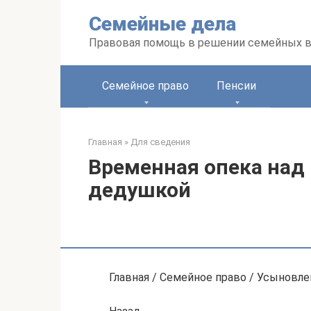
Перейти
Семейные дела
к
контенту
Правовая помощь в решении семейных 
Семейное право
Пенсии
Главная
»
Для сведения
Временная опека над
дедушкой
Главная / Семейное право / Усыновле