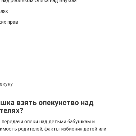
над ребенком Опека над внуком
лях
ких прав
екуну
ушка взять опекунство над
телях?
 передачи опеки над детьми бабушкам и
имость родителей, факты избиения детей или