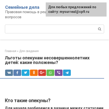
Перейти
Семейные дела
Для любых предложений по
к
Правовая помощь в решении семейных
сайту: mysurreal@cp9.ru
контенту
вопросов
Поиск:
Главная
»
Для сведения
Льготы опекунам несовершеннолетних
детей: какие положены?
Кто такие опекуны?
Для начала разберемся в разнице между статусами