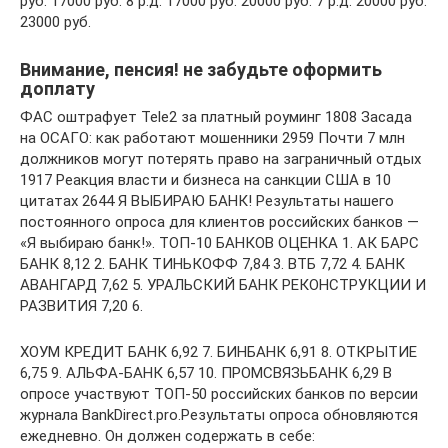
руб. 17000 руб. 8 р.д. 17000 руб. 20000 руб. 7 р.д. 20000 руб.
23000 руб.
Внимание, пенсия! не забудьте оформить
доплату
ФАС оштрафует Tele2 за платный роуминг 1808 Засада
на ОСАГО: как работают мошенники 2959 Почти 7 млн
должников могут потерять право на заграничный отдых
1917 Реакция власти и бизнеса на санкции США в 10
цитатах 2644 Я ВЫБИРАЮ БАНК! Результаты нашего
постоянного опроса для клиентов российских банков —
«Я выбираю банк!». ТОП-10 БАНКОВ ОЦЕНКА 1. АК БАРС
БАНК 8,12 2. БАНК ТИНЬКОФФ 7,84 3. ВТБ 7,72 4. БАНК
АВАНГАРД 7,62 5. УРАЛЬСКИЙ БАНК РЕКОНСТРУКЦИИ И
РАЗВИТИЯ 7,20 6.
ХОУМ КРЕДИТ БАНК 6,92 7. БИНБАНК 6,91 8. ОТКРЫТИЕ
6,75 9. АЛЬФА-БАНК 6,57 10. ПРОМСВЯЗЬБАНК 6,29 В
опросе участвуют ТОП-50 российских банков по версии
журнала BankDirect.pro.Результаты опроса обновляются
ежедневно. Он должен содержать в себе: