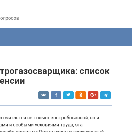
вопросов
ктрогазосварщика: список
пенсии
 считается не только востребованной, но и
ами и особыми условиями труда, эта
 «особо вредных».При выходе на заслуженный