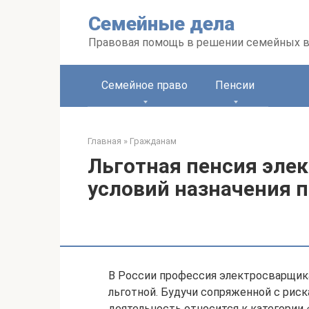
Перейти
Семейные дела
к
контенту
Правовая помощь в решении семейных 
Семейное право
Пенсии
Главная
»
Гражданам
Льготная пенсия эле
условий назначения 
В России профессия электросварщика
льготной. Будучи сопряженной с риск
деятельность относится к категории