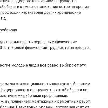
отника подвергается сильной нагрузке. Со
ой области отмечают снижение остроты зрения,
 профессии характерны других хронические
т.д.
требована
ходится выполнять серьезные физические
. Это тяжелый физический труд, часто на высоте,
 многие молодые люди все равно выбирают эту
 времена эта специальность пользуется большим
ифицированного специалиста в этой области не
аналогичными рабочими профессиями,
ом, выполнением монтажных и ремонтных работ,
 больше. Безусловно, уровень дохода зависит от