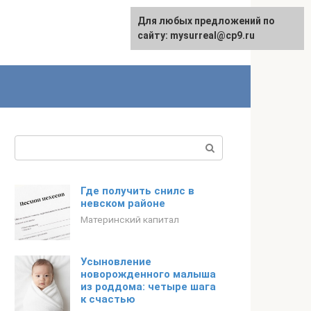
Для любых предложений по
сайту: mysurreal@cp9.ru
Поиск:
Где получить снилс в
невском районе
Материнский капитал
Усыновление
новорожденного малыша
из роддома: четыре шага
к счастью