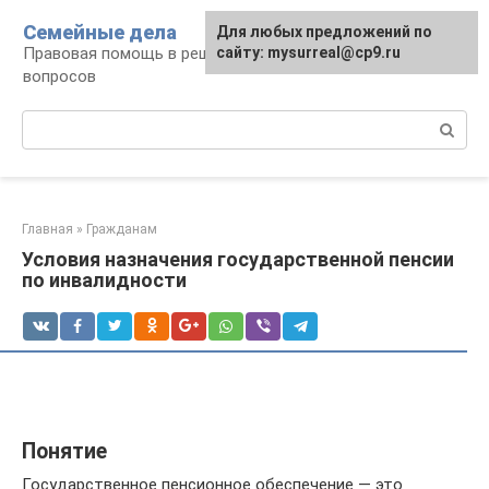
Перейти
Семейные дела
Для любых предложений по
к
Правовая помощь в решении семейных
сайту: mysurreal@cp9.ru
контенту
вопросов
Поиск:
Главная
»
Гражданам
Условия назначения государственной пенсии
по инвалидности
Понятие
Государственное пенсионное обеспечение — это