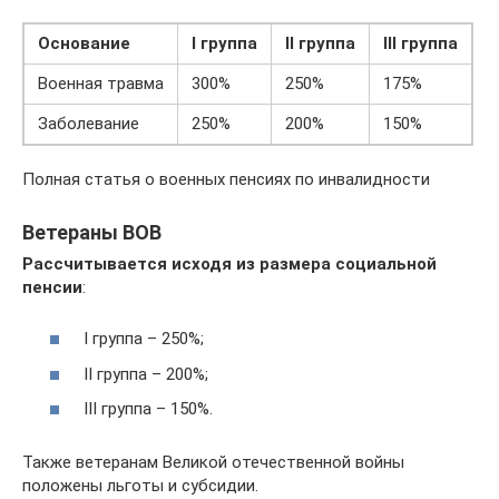
Основание
I группа
II группа
III группа
Военная травма
300%
250%
175%
Заболевание
250%
200%
150%
Полная статья о военных пенсиях по инвалидности
Ветераны ВОВ
Рассчитывается исходя из размера социальной
пенсии
:
I группа – 250%;
II группа – 200%;
III группа – 150%.
Также ветеранам Великой отечественной войны
положены льготы и субсидии.