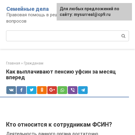
Перейти
Семейные дела
Для любых предложений по
к
Правовая помощь в решении семейных
сайту: mysurreal@cp9.ru
контенту
вопросов
Поиск:
Главная
»
Гражданам
Как выплачивают пенсию уфсин за месяц
вперед
Кто относится к сотрудникам ФСИН?
Деятельность данного органа достаточно