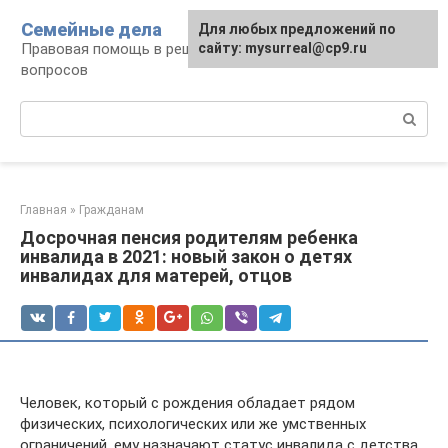
Перейти
Семейные дела
Для любых предложений по
к
Правовая помощь в решении семейных
сайту: mysurreal@cp9.ru
контенту
вопросов
Поиск:
Главная
»
Гражданам
Досрочная пенсия родителям ребенка
инвалида в 2021: новый закон о детях
инвалидах для матерей, отцов
Человек, который с рождения обладает рядом
физических, психологических или же умственных
ограничений, ему назначают статус инвалида с детства.