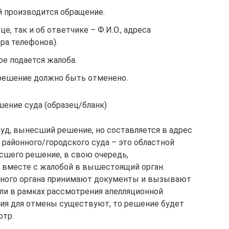
й производится обращение.
е, так и об ответчике – Ф.И.О., адреса
ра телефонов).
ое подается жалоба.
 решение должно быть отменено.
шение суда (образец/бланк)
суд, вынесший решение, но составляется в адрес
 районного/городского суда – это областной
есшего решение, в свою очередь,
 вместе с жалобой в вышестоящий орган.
ного органа принимают документы и вызывают
сли в рамках рассмотрения апелляционной
ния для отмены существуют, то решение будет
отр.