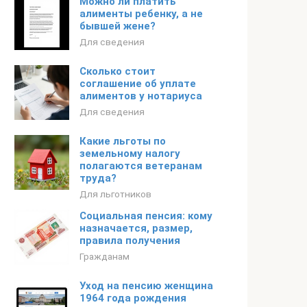
Можно ли платить
алименты ребенку, а не
бывшей жене?
Для сведения
Сколько стоит
соглашение об уплате
алиментов у нотариуса
Для сведения
Какие льготы по
земельному налогу
полагаются ветеранам
труда?
Для льготников
Социальная пенсия: кому
назначается, размер,
правила получения
Гражданам
Уход на пенсию женщина
1964 года рождения