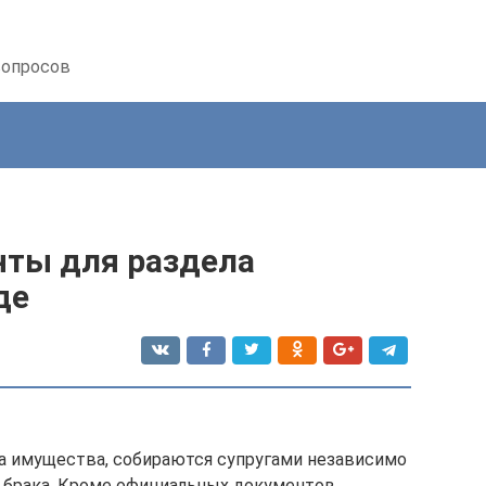
вопросов
ты для раздела
де
а имущества, собираются супругами независимо
е брака. Кроме официальных документов