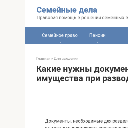
Перейти
Семейные дела
к
контенту
Правовая помощь в решении семейных 
Семейное право
Пенсии
Главная
»
Для сведения
Какие нужны докумен
имущества при разво
Документы, необходимые для раздел
от того, кто инициирует прекращени