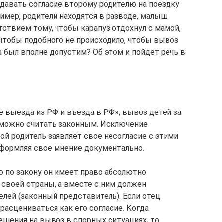
 давать согласие второму родителю на поездку
ример, родители находятся в разводе, малыш
тствием тому, чтобы карапуз отдохнул с мамой,
, чтобы подобного не происходило, чтобы вывоз
а был вполне допустим? Об этом и пойдет речь в
 выезда из РФ и въезда в РФ», вывоз детей за
 можно считать законным. Исключение
ой родитель заявляет свое несогласие с этими
формляя свое мнение документально.
о по закону он имеет право абсолютно
своей страны, а вместе с ним должен
елей (законный представитель). Если отец
 расцениваться как его согласие. Когда
ешения на вывоз в спорных ситуациях, то