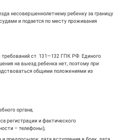
езда несовершеннолетнему ребенку за границу
удами и подается по месту проживания
 требований ст. 131—132 ГПК РФ. Единого
шения на выезд ребенка нет, поэтому при
одствоваться общими положениями из
ебного органа;
еса регистрации и фактического
ости – телефоны);
 и предпосылок: дата вступления в брак, дата