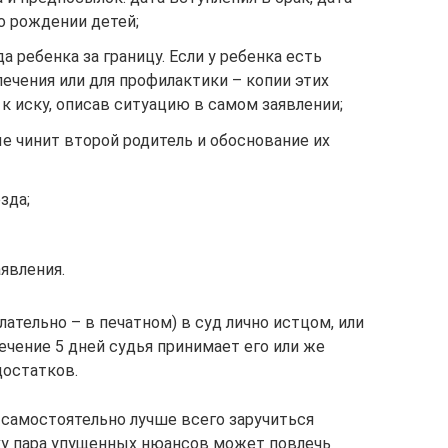
о рождении детей;
 ребенка за границу. Если у ребенка есть
ечения или для профилактики – копии этих
 иску, описав ситуацию в самом заявлении;
е чинит второй родитель и обоснование их
зда;
аявления.
ательно – в печатном) в суд лично истцом, или
ечение 5 дней судья принимает его или же
достатков.
 самостоятельно лучше всего заручиться
у пара упущенных нюансов может повлечь