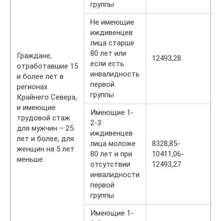
группы
Не имеющие
иждивенцев
лица старше
80 лет или
Граждане,
12493,28
если есть
отработавшие 15
инвалидность
и более лет в
первой
регионах
группы
Крайнего Севера,
и имеющие
Имеющие 1-
трудовой стаж
2-3
для мужчин – 25
иждивенцев
лет и более, для
лица моложе
8328,85-
женщин на 5 лет
80 лет и при
10411,06-
меньше.
отсутствии
12493,27
инвалидности
первой
группы
Имеющие 1-