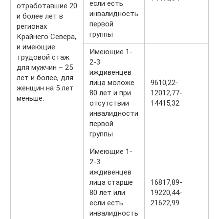
если есть
отработавшие 20
инвалидность
и более лет в
первой
регионах
группы
Крайнего Севера,
и имеющие
Имеющие 1-
трудовой стаж
2-3
для мужчин – 25
иждивенцев
лет и более, для
лица моложе
9610,22-
женщин на 5 лет
80 лет и при
12012,77-
меньше.
отсутствии
14415,32
инвалидности
первой
группы
Имеющие 1-
2-3
иждивенцев
лица старше
16817,89-
80 лет или
19220,44-
если есть
21622,99
инвалидность