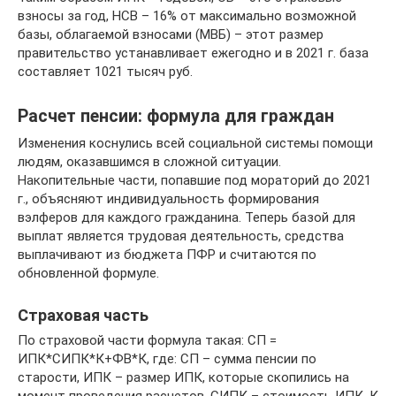
взносы за год, НСВ – 16% от максимально возможной
базы, облагаемой взносами (МВБ) – этот размер
правительство устанавливает ежегодно и в 2021 г. база
составляет 1021 тысяч руб.
Расчет пенсии: формула для граждан
Изменения коснулись всей социальной системы помощи
людям, оказавшимся в сложной ситуации.
Накопительные части, попавшие под мораторий до 2021
г., объясняют индивидуальность формирования
вэлферов для каждого гражданина. Теперь базой для
выплат является трудовая деятельность, средства
выплачивают из бюджета ПФР и считаются по
обновленной формуле.
Страховая часть
По страховой части формула такая: СП =
ИПК*СИПК*К+ФВ*К, где: СП – сумма пенсии по
старости, ИПК – размер ИПК, которые скопились на
момент проведения расчетов, СИПК – стоимость ИПК, К