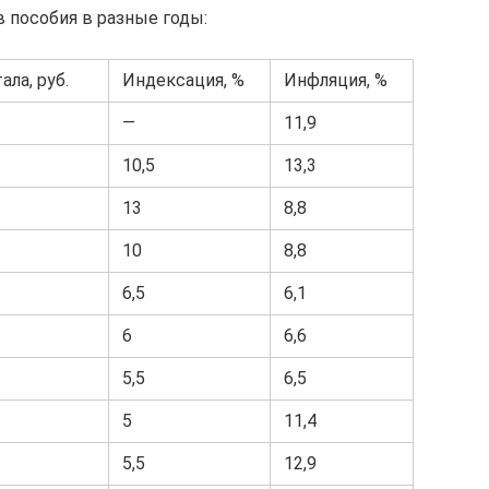
 пособия в разные годы:
ла, руб.
Индексация, %
Инфляция, %
—
11,9
10,5
13,3
13
8,8
10
8,8
6,5
6,1
6
6,6
5,5
6,5
5
11,4
5,5
12,9