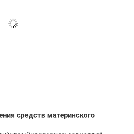
ения средств материнского
ьный закон «О господдержке», описывающий