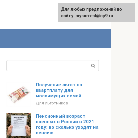
Для любых предложений по
сайту: mysurreal@cp9.ru
Поиск:
Получение льгот на
квартплату для
малоимущих семей
Для льготников
Пенсионный возраст
военных в России в 2021
году: во сколько уходят на
пенсию