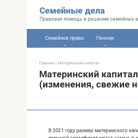
Перейти
Семейные дела
к
контенту
Правовая помощь в решении семейных 
Семейное право
Пенсии
Главная
»
Материнский капитал
Материнский капитал 
(изменения, свежие н
В 2021 году размер материнского ка
именной сертификат могут семьи, в к