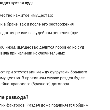
водствуется суд:
местно нажитое имущество;
 в браке, так и после его расторжения;
а договоре или на судебном решении (при
 об ином, имущество делится поровну, но суд
авила при наличии исключительных
ют при отсутствии между супругами брачного
имущества. В противном случае раздел будет
ейно-правового (брачного) договора.
ле развода?
огих факторов. Раздел дома подчиняется общим