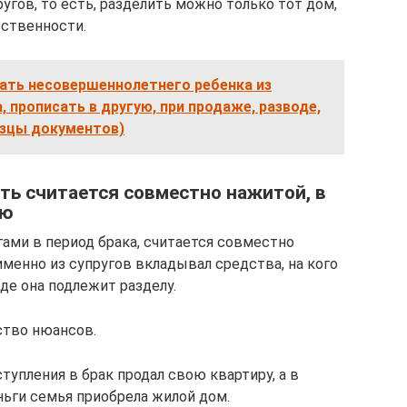
гов, то есть, разделить можно только тот дом,
бственности.
ать несовершеннолетнего ребенка из
, прописать в другую, при продаже, разводе,
разцы документов)
ть считается совместно нажитой, в
ью
ами в период брака, считается совместно
 именно из супругов вкладывал средства, на кого
де она подлежит разделу.
ество нюансов.
тупления в брак продал свою квартиру, а в
ньги семья приобрела жилой дом.