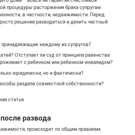
его дома – вовсе не гарантия счастливой
ой процедуры расторжения брака супругам
енности, в частности, недвижимости. Перед
росто решение разводиться и делить частный
у принадлежащие каждому из супругов?
детей? Отступает ли суд от принципа равенства
 проживает с ребенком или ребенком-инвалидом?
олько юридически, но и фактически?
пособы раздела совместной собственности?
ная статья.
после развода
движимости, происходит по общим правилам