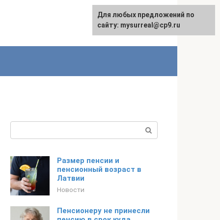
Для любых предложений по
сайту: mysurreal@cp9.ru
Поиск:
Размер пенсии и
пенсионный возраст в
Латвии
Новости
Пенсионеру не принесли
пенсию в срок куда