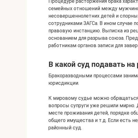
Процедуре расторжения брака харак
семейных отношений между мужчино
несовершеннолетних детей и спорны
сотрудниками ЗАГСа. В ином случае 
правовую инстанцию. Выписка из реш
основанием для разрыва союза. Пре
работникам органов записи для заве
В какой суд подавать на
Бракоразводными процессами занима
юрисдикции.
К мировому судье можно обращаться,
вопросы супруги уже решили мирно. 
месте проживания детей, порядке общ
общего имущества и т.д. Если есть 
районный суд.