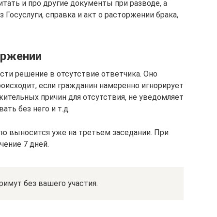
тать и про другие документы при разводе, а
з Госуслуги, справка и акт о расторжении брака,
оржении
сти решение в отсутствие ответчика. Оно
роисходит, если гражданин намеренно игнорирует
жительных причин для отсутствия, не уведомляет
ать без него и т.д.
ую выносится уже на третьем заседании. При
чение 7 дней.
римут без вашего участия.