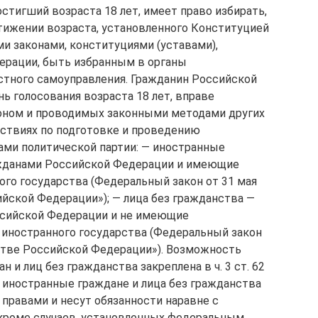
стигший возраста 18 лет, имеет право избирать,
стижении возраста, установленного Конституцией
 законами, конституциями (уставами),
ерации, быть избранным в органы
стного самоуправления. Гражданин Российской
ь голосования возраста 18 лет, вправе
оном и проводимых законными методами других
йствиях по подготовке и проведению
нами политической партии: — иностранные
ажданами Российской Федерации и имеющие
ого государства (Федеральный закон от 31 мая
ийской Федерации»); — лица без гражданства —
ссийской Федерации и не имеющие
 иностранного государства (Федеральный закон
нстве Российской Федерации»). Возможность
 и лиц без гражданства закреплена в ч. 3 ст. 62
иностранные граждане и лица без гражданства
правами и несут обязанности наравне с
кроме случаев, установленных федеральным