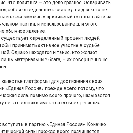
, что политика — это дело грязное. Оспаривать
под собой определенную основу: ни для кого не
ти и всевозможных привилегий готовы пойти на
ь членом партии, и использование для этого
не обычное явление.
е существует определенный процент людей,
чтобы принимать активное участие в судьбе
ней. Однако находятся и такие, кто желает
о лишь материальные блага, – их совершенно не
на.
 в качестве платформы для достижения своих
ии «Единая Россия» прежде всего потому, что
ическая сила, помимо всего прочего, называется
ку ее сторонники имеются во всех регионах
 вступить в партию «Единая Россия». Конечно
литической силы прежде всего подчиняется