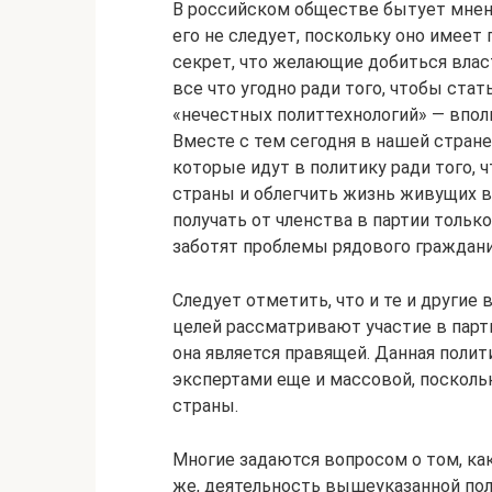
В российском обществе бытует мнение
его не следует, поскольку оно имеет 
секрет, что желающие добиться влас
все что угодно ради того, чтобы стат
«нечестных политтехнологий» — впол
Вместе с тем сегодня в нашей стран
которые идут в политику ради того, 
страны и облегчить жизнь живущих в 
получать от членства в партии тольк
заботят проблемы рядового граждани
Следует отметить, что и те и другие
целей рассматривают участие в парт
она является правящей. Данная полит
экспертами еще и массовой, посколь
страны.
Многие задаются вопросом о том, как
же, деятельность вышеуказанной по