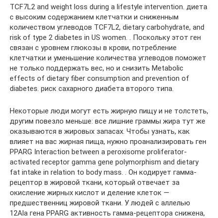
TCF7L2 and weight loss during a lifestyle intervention. диета
с высоким содержанием клетчатки и сниженным
количеством углеводов TCF7L2, dietary carbohydrate, and
risk of type 2 diabetes in US women. . Поскольку этот ген
связан с уровнем глюкозы в крови, потребление
клетчатки и уменьшение количества углеводов поможет
не только поддержать вес, но и снизить Metabolic
effects of dietary fiber consumption and prevention of
diabetes. риск сахарного диабета второго типа.
Некоторые люди могут есть жирную пищу и не толстеть,
другим повезло меньше: все лишние граммы жира тут же
оказываются в жировых запасах. Чтобы узнать, как
влияет на вас жирная пища, нужно проанализировать ген
PPARG Interaction between a peroxisome proliferator-
activated receptor gamma gene polymorphism and dietary
fat intake in relation to body mass. . Он кодирует гамма-
рецептор в жировой ткани, который отвечает за
окисление жирных кислот и деление клеток —
предшественниц жировой ткани. У людей с аллелью
12Ala гена PPARG активность гамма-рецептора снижена,