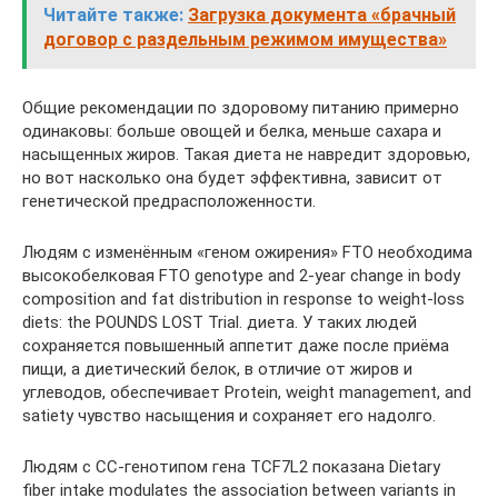
Читайте также:
Загрузка документа «брачный
договор с раздельным режимом имущества»
Общие рекомендации по здоровому питанию примерно
одинаковы: больше овощей и белка, меньше сахара и
насыщенных жиров. Такая диета не навредит здоровью,
но вот насколько она будет эффективна, зависит от
генетической предрасположенности.
Людям с изменённым «геном ожирения» FTO необходима
высокобелковая FTO genotype and 2-year change in body
composition and fat distribution in response to weight-loss
diets: the POUNDS LOST Trial. диета. У таких людей
сохраняется повышенный аппетит даже после приёма
пищи, а диетический белок, в отличие от жиров и
углеводов, обеспечивает Protein, weight management, and
satiety чувство насыщения и сохраняет его надолго.
Людям с CC-генотипом гена TCF7L2 показана Dietary
fiber intake modulates the association between variants in