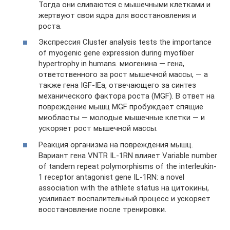
Тогда они сливаются с мышечными клетками и
жертвуют свои ядра для восстановления и
роста.
Экспрессия Cluster analysis tests the importance
of myogenic gene expression during myofiber
hypertrophy in humans. миогенина — гена,
ответственного за рост мышечной массы, — а
также гена IGF-IEa, отвечающего за синтез
механического фактора роста (MGF). В ответ на
повреждение мышц MGF пробуждает спящие
миобласты — молодые мышечные клетки — и
ускоряет рост мышечной массы.
Реакция организма на повреждения мышц.
Вариант гена VNTR IL-1RN влияет Variable number
of tandem repeat polymorphisms of the interleukin-
1 receptor antagonist gene IL-1RN: a novel
association with the athlete status на цитокины,
усиливает воспалительный процесс и ускоряет
восстановление после тренировки.