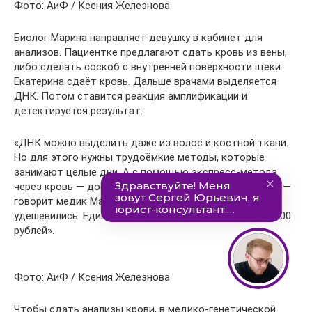
Фото: АиФ / Ксения Железнова
Биолог Марина направляет девушку в кабинет для
анализов. Пациентке предлагают сдать кровь из вены,
либо сделать соскоб с внутренней поверхности щеки.
Екатерина сдаёт кровь. Дальше врачами выделяется
ДНК. Потом ставится реакция амплификации и
детектируется результат.
«ДНК можно выделить даже из волос и костной ткани.
Но для этого нужны трудоёмкие методы, которые
занимают целые дни. А с помощью экспресс-метода
через кровь — достаточно легко, быстро и недорого, —
говорит медик Марина. — ДНК-анализы сильно
удешевились. Единичный анализ стоит в районе 300-500
рублей».
Фото: АиФ / Ксения Железнова
Чтобы сдать анализы крови, в медико-генетической