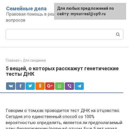
Перейти
Семейные дела
Для любых предложений по
к
Правовая помощь в решении семейных
сайту: mysurreal@cp9.ru
контенту
вопросов
Поиск:
Главная
»
Для сведения
5 вещей, о которых расскажут генетические
тесты ДНК
Говорим о том,как проводится тест ДНК на отцовство.
Сегодня это единственный способ со 100%
вероятностью определить, является ли предполагаемый
отец биологическим (родным) отцом. Еще 5 лет назад