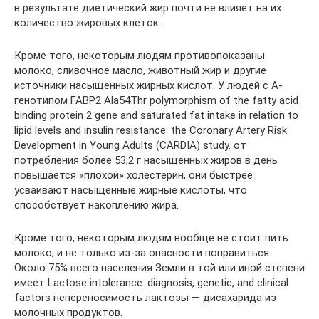
в результате диетический жир почти не влияет на их
количество жировых клеток.
Кроме того, некоторым людям противопоказаны
молоко, сливочное масло, животный жир и другие
источники насыщенных жирных кислот. У людей с А-
генотипом FABP2 Ala54Thr polymorphism of the fatty acid
binding protein 2 gene and saturated fat intake in relation to
lipid levels and insulin resistance: the Coronary Artery Risk
Development in Young Adults (CARDIA) study. от
потребления более 53,2 г насыщенных жиров в день
повышается «плохой» холестерин, они быстрее
усваивают насыщенные жирные кислоты, что
способствует накоплению жира.
Кроме того, некоторым людям вообще не стоит пить
молоко, и не только из-за опасности поправиться.
Около 75% всего населения Земли в той или иной степени
имеет Lactose intolerance: diagnosis, genetic, and clinical
factors непереносимость лактозы — дисахарида из
молочных продуктов.