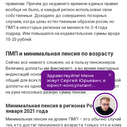
правилам. Причём до недавнего времени единых правил
вообще не было, и каждый регион использовал свои
собственные. Доходило до совершенно позорных
случаев, когда цены естественным образом росли, но
ПМП в некоторых регионах не менялся по 3-4 года
подряд. Или повышался на издевательские суммы вроде
10-20 рублей.
ПМП и минимальная пенсия по возрасту
Сейчас всё немного сложнее, но в пользу пенсионеров.
Величину доплаты им фиксируют, а во время ежегодных
индексаций основную часть пенсии увеличивают на
общий для всех процент. В итоге получатели социальной
доплаты из одного и того же региона сегодня получают
на руки несколько разную сумму пенсии.
Минимальная пенсия в регионах России с 1
января 2021 года
Минимальная пенсия на уровне ПМП – это обычно случай
тех, кто достиг пенсионного возраста только что и кому