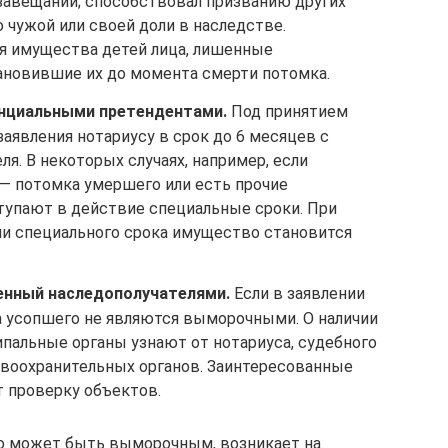
авещании; способствовал призванию других
 чужой или своей доли в наследстве.
я имущества детей лица, лишенные
тановившие их до момента смерти потомка.
енциальными претендентами.
Под принятием
аявления нотариусу в срок до 6 месяцев с
я. В некоторых случаях, например, если
— потомка умершего или есть прочие
ступают в действие специальные сроки. При
ли специального срока имущество становится
енный наследополучателями.
Если в заявлении
га усопшего не являются выморочными. О наличии
пальные органы узнают от нотариуса, судебного
равоохранительных органов. Заинтересованные
т проверку объектов.
о может быть выморочным, возникает на