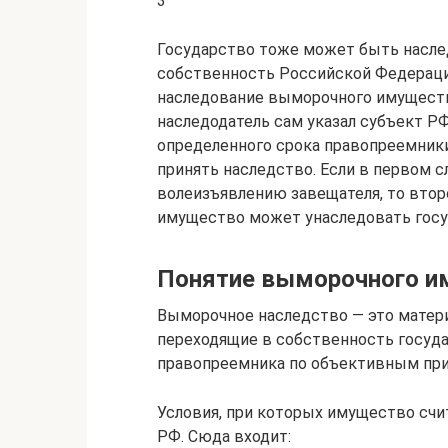
3
Государство тоже может быть насле
собственность Российской Федераци
наследование выморочного имущества
наследодатель сам указал субъект РФ
определенного срока правопреемники
принять наследство. Если в первом с
волеизъявлению завещателя, то второ
имущество может унаследовать госу
Понятие выморочного и
Выморочное наследство — это матер
переходящие в собственность госуда
правопреемника по объективным при
Условия, при которых имущество счи
РФ. Сюда входит: