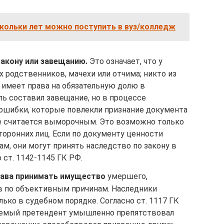
скольки лет можно поступить в вуз/колледж
закону или завещанию.
Это означает, что у
х родственников, мачехи или отчима; никто из
имеет права на обязательную долю в
ль составил завещание, но в процессе
ошибки, которые повлекли признание документа
 считается выморочным. Это возможно только
торонних лиц. Если по документу ценности
м, они могут принять наследство по закону в
 ст. 1142-1145 ГК РФ.
рава принимать имущество
умершего,
в по объективным причинам. Наследники
ко в судебном порядке. Согласно ст. 1117 ГК
няемый претендент умышленно препятствовал