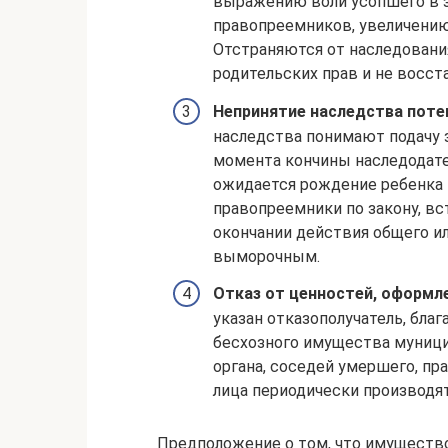
выражению воли усопшего в з
правопреемников, увеличению
Отстраняются от наследовани
родительских прав и не восс
Непринятие наследства пот
наследства понимают подачу з
момента кончины наследодател
ожидается рождение ребенка 
правопреемники по закону, в
окончании действия общего и
выморочным.
Отказ от ценностей, оформл
указан отказополучатель, бла
бесхозного имущества муници
органа, соседей умершего, п
лица периодически производя
Предположение о том, что имуществ