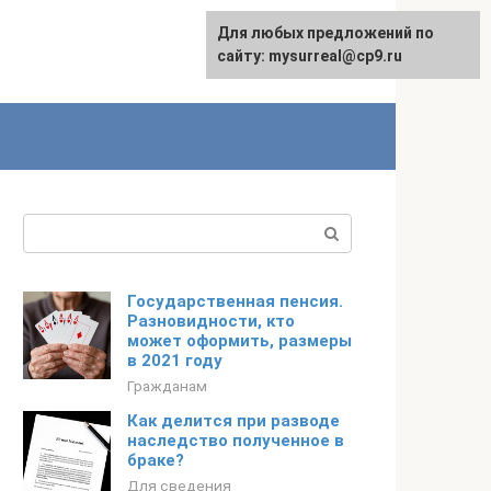
Для любых предложений по
сайту: mysurreal@cp9.ru
Поиск:
Государственная пенсия.
Разновидности, кто
может оформить, размеры
в 2021 году
Гражданам
Как делится при разводе
наследство полученное в
браке?
Для сведения