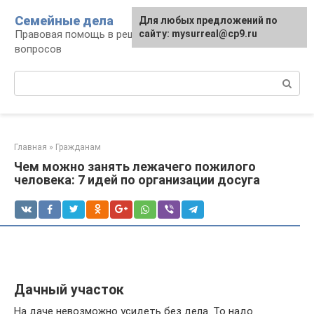
Перейти
Семейные дела
Для любых предложений по
к
Правовая помощь в решении семейных
сайту: mysurreal@cp9.ru
контенту
вопросов
Поиск:
Главная
»
Гражданам
Чем можно занять лежачего пожилого
человека: 7 идей по организации досуга
Дачный участок
На даче невозможно усидеть без дела. То надо