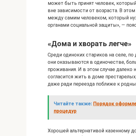
может быть принят человек, которы
вне зависимости от возраста. В это
между самим человеком, который нуж
органами социальной защиты», — поя
«Дома и хворать легче»
Среди одиноких стариков на селе, п
они оказываются в одиночестве, бол
проживания. И в этом случае далеко 
согласится жить в доме престарелых
даже ради переезда поближе к родным
Читайте также:
Порядок оформле
процедур
Хорошей альтернативой казенному до