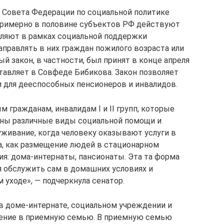
 Совета Федерации по социальной политике
 примерно в половине субъектов РФ действуют
оляют в рамках социальной поддержки
правлять в них граждан пожилого возраста или
й закон, в частности, был принят в конце апреля
тавляет в Совфеде Бибикова. Закон позволяет
 для дееспособных пенсионеров и инвалидов.
гражданам, инвалидам I и II групп, которые
аны различные виды социальной помощи и
живание, когда человеку оказывают услуги в
а, как размещение людей в стационарном
я: дома-интернаты, пансионаты. Эта та форма
я обслужить сам в домашних условиях и
уходе», — подчеркнула сенатор.
в доме-интернате, социальном учреждении и
щение в приемную семью. В приемную семью