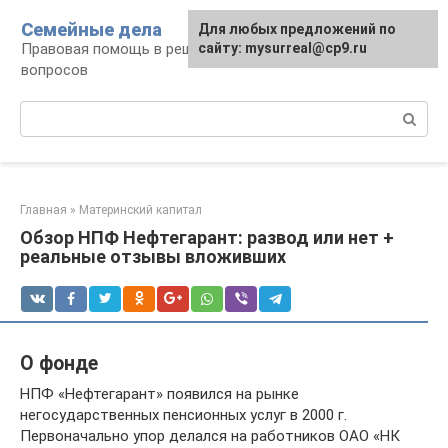
Перейти
Семейные дела
Для любых предложений по
к
Правовая помощь в решении семейных
сайту: mysurreal@cp9.ru
контенту
вопросов
Поиск:
Главная
»
Материнский капитал
Обзор НПФ Нефтегарант: развод или нет +
реальные отзывы вложивших
О фонде
НПФ «Нефтегарант» появился на рынке
негосударственных пенсионных услуг в 2000 г.
Первоначально упор делался на работников ОАО «НК