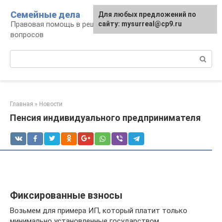
Перейти
Семейные дела
Для любых предложений по
к
Правовая помощь в решении семейных
сайту: mysurreal@cp9.ru
контенту
вопросов
Поиск:
Главная
»
Новости
Пенсия индивидуального предпринимателя
Фиксированные взносы
Возьмем для примера ИП, который платит только
минимально установленные государством