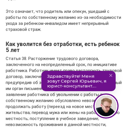
Это означает, что родитель или опекун, ушедший с
работы по собственному желанию из-за необходимости
ухода за ребенком-инвалидом имеет непрерывный
страховой страж.
Как уволится без отработки, есть ребенок
5 лет
Статья 38. Расторжение трудового договора,
заключенного на неопределенный срок, по инициативе
работника. Работник имеет право расторгнуть трудовой
договор, заключенный на неопределенный срок,
предупредив об этом собственника или уполномоченный
им орган письменно за две недели. В случае если
заявление работника об увольнении с работы по
собственному желанию обусловлено невозможностью
продолжать работу (переезд на новое место
жительства; перевод мужа или жены на работу в другую
местность; поступление в учебное заведение;
невозможность проживания в данной местности,