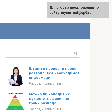
Для любых предложений по
сайту: mysurreal@cp9.ru
Поиск:
Штамп в паспорте после
развода: вся необходимая
информация
Развод и алименты
Можно ли наладить с
мужем отношения на
грани развода
Развод и алименты