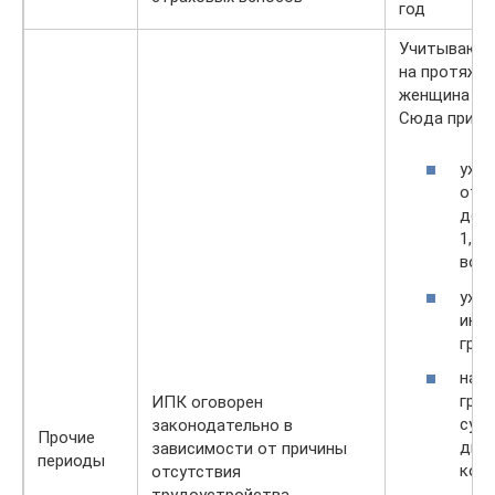
год
Учитываютс
на протяже
женщина не 
Сюда причи
уход
от 
дос
1,5-
возр
уход
инв
груп
нах
гран
ИПК оговорен
супр
законодательно в
Прочие
дип
зависимости от причины
периоды
корп
отсутствия
трудоустройства