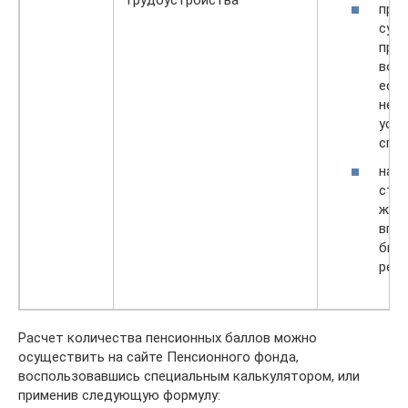
прож
супр
про
воен
если
нев
устр
спец
нах
стра
жен
впо
был
реа
Расчет количества пенсионных баллов можно
осуществить на сайте Пенсионного фонда,
воспользовавшись специальным калькулятором, или
применив следующую формулу: