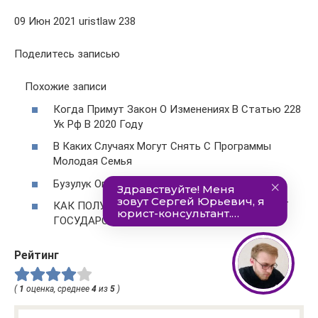
09 Июн 2021 uristlaw 238
Поделитесь записью
Похожие записи
Когда Примут Закон О Изменениях В Статью 228
Ук Рф В 2020 Году
В Каких Случаях Могут Снять С Программы
Молодая Семья
Бузулук Оплата Жкх Ветеранам Труда
КАК ПОЛУЧИТЬ СУБСИДИЮ НА КВАРТИРУ ОТ
ГОСУДАРСТВА В ВЛАДИМИРСКОЙ ОБЛАСТИ
Рейтинг
(
1
оценка, среднее
4
из
5
)