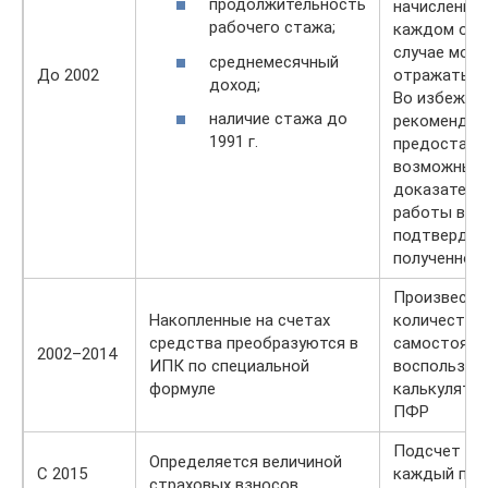
продолжительность
начислений,
рабочего стажа;
каждом отд
случае мож
среднемесячный
До 2002
отражаться
доход;
Во избежани
наличие стажа до
рекомендуе
1991 г.
предостави
возможные
доказатель
работы в эт
подтвердит
полученной 
Произвести
Накопленные на счетах
количества
средства преобразуются в
самостояте
2002–2014
ИПК по специальной
воспользов
формуле
калькулятор
ПФР
Подсчет ве
Определяется величиной
С 2015
каждый про
страховых взносов